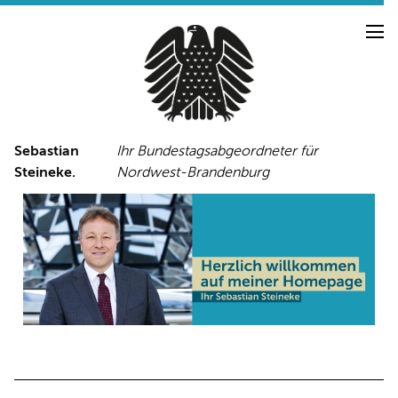
Sebastian
Ihr Bundestagsabgeordneter für
Steineke.
Nordwest-Brandenburg
NEUIGKEITEN
PRESSE
TERMINE
PRESSEFOTOS
LINKS
FACEBOOK-SEITE