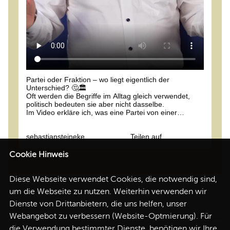
Partei oder Fraktion – wo liegt eigentlich der
Unterschied? 🤔🏛️
Oft werden die Begriffe im Alltag gleich verwendet,
politisch bedeuten sie aber nicht dasselbe.
Im Video erkläre ich, was eine Partei von einer
Fraktion unterscheidet und welche Rolle beide im
parlamentarischen Alltag spielen.
sebastiansteineke
Teilen auf
Welche politischen Begriffe sollen wir als Nächstes
erklären? 👇
Cookie Hinweis
#
bundestag
#
cducsu
#
fraktion
#
partei
Diese Webseite verwendet Cookies, die notwendig sind,
um die Webseite zu nutzen. Weiterhin verwenden wir
Dienste von Drittanbietern, die uns helfen, unser
Webangebot zu verbessern (Website-Optmierung). Für
die Verwendung bestimmter Dienste, benötigen wir Ihre