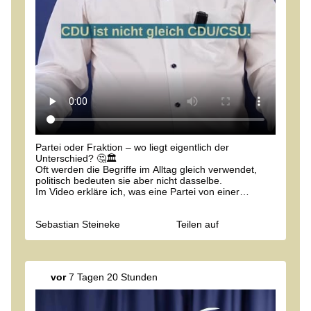
Partei oder Fraktion – wo liegt eigentlich der
Unterschied? 🤔🏛️
Oft werden die Begriffe im Alltag gleich verwendet,
politisch bedeuten sie aber nicht dasselbe.
Im Video erkläre ich, was eine Partei von einer
Fraktion unterscheidet und welche Rolle beide im
parlamentarischen Alltag spielen.
Sebastian Steineke
Teilen auf
Welche politischen Begriffe sollen wir als Nächstes
erklären? 👇
#bundestag #
cducsu
#
fraktion
#
partei
vor
7 Tagen 20 Stunden