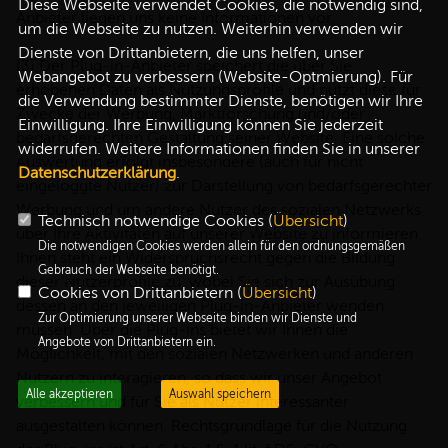
Diese Webseite verwendet Cookies, die notwendig sind,
Anbieter liegen uns keine Informationen vor.
um die Webseite zu nutzen. Weiterhin verwenden wir
Dienste von Drittanbietern, die uns helfen, unser
(3) Der Plug-in-Anbieter speichert die über Sie
Webangebot zu verbessern (Website-Optmierung). Für
erhobenen Daten als Nutzungsprofile und nutzt diese für
die Verwendung bestimmter Dienste, benötigen wir Ihre
Zwecke der Werbung, Marktforschung und/oder
Einwilligung. Ihre Einwilligung können Sie jederzeit
bedarfsgerechten Gestaltung seiner Website. Eine solche
widerrufen. Weitere Informationen finden Sie in unserer
Auswertung erfolgt insbesondere (auch für nicht
Datenschutzerklärung
.
eingeloggte Nutzer) zur Darstellung von bedarfsgerechter
Werbung und um andere Nutzer des sozialen Netzwerks
Technisch notwendige Cookies (
Übersicht
)
über Ihre Aktivitäten auf unserer Website zu informieren.
Die notwendigen Cookies werden allein für den ordnungsgemäßen
Ihnen steht ein Widerspruchsrecht gegen die Bildung
Gebrauch der Webseite benötigt.
dieser Nutzerprofile zu, wobei Sie sich zur Ausübung
Cookies von Drittanbietern (
Übersicht
)
dessen an den jeweiligen Plug-in-Anbieter wenden
Zur Optimierung unserer Webseite binden wir Dienste und
müssen. Über die Plug-ins bietet wir Ihnen die
Angebote von Drittanbietern ein.
Möglichkeit, mit den sozialen Netzwerken und anderen
Nutzern zu interagieren, so dass wir unser Angebot
Alle akzeptieren
Auswahl speichern
verbessern und für Sie als Nutzer interessanter
ausgestalten können. Rechtsgrundlage für die Nutzung