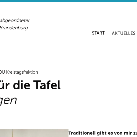
sabgeordneter
-Brandenburg
START
AKTUELLES
DU Kreistagsfraktion
 die Tafel
egen
Traditionell gibt es von mi