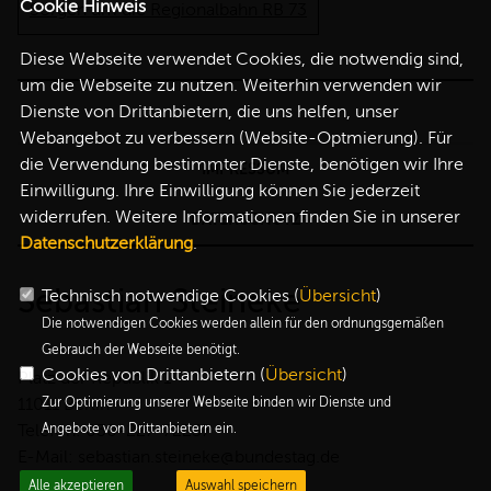
Cookie Hinweis
Sorgen um die Regionalbahn RB 73
Diese Webseite verwendet Cookies, die notwendig sind,
um die Webseite zu nutzen. Weiterhin verwenden wir
Dienste von Drittanbietern, die uns helfen, unser
Webangebot zu verbessern (Website-Optmierung). Für
die Verwendung bestimmter Dienste, benötigen wir Ihre
IMPRESSUM
Einwilligung. Ihre Einwilligung können Sie jederzeit
widerrufen. Weitere Informationen finden Sie in unserer
DATENSCHUTZ
Datenschutzerklärung
.
Sebastian Steineke
Technisch notwendige Cookies (
Übersicht
)
Die notwendigen Cookies werden allein für den ordnungsgemäßen
Gebrauch der Webseite benötigt.
Cookies von Drittanbietern (
Übersicht
)
Platz der Republik 1
11011 Berlin
Zur Optimierung unserer Webseite binden wir Dienste und
Telefon: 030-227-72257
Angebote von Drittanbietern ein.
E-Mail: sebastian.steineke@bundestag.de
Alle akzeptieren
Auswahl speichern