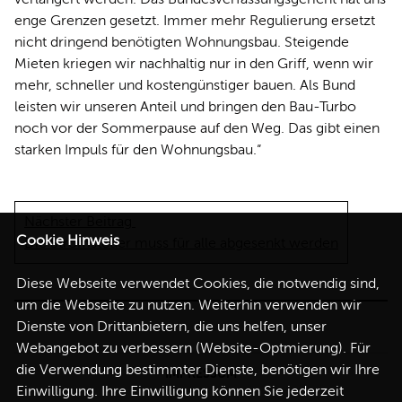
enge Grenzen gesetzt. Immer mehr Regulierung ersetzt
nicht dringend benötigten Wohnungsbau. Steigende
Mieten kriegen wir nachhaltig nur in den Griff, wenn wir
mehr, schneller und kostengünstiger bauen. Als Bund
leisten wir unseren Anteil und bringen den Bau-Turbo
noch vor der Sommerpause auf den Weg. Das gibt einen
starken Impuls für den Wohnungsbau.“
Nächster Beitrag
Cookie Hinweis
Die Stromsteuer muss für alle abgesenkt werden
Diese Webseite verwendet Cookies, die notwendig sind,
um die Webseite zu nutzen. Weiterhin verwenden wir
Dienste von Drittanbietern, die uns helfen, unser
Webangebot zu verbessern (Website-Optmierung). Für
die Verwendung bestimmter Dienste, benötigen wir Ihre
IMPRESSUM
Einwilligung. Ihre Einwilligung können Sie jederzeit