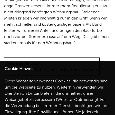
enge Grenzen gesetzt. Immer mehr Regulierung ersetzt
nicht dringend benötigten Wohnungsbau. Steigende
Mieten kriegen wir nachhaltig nur in den Griff, wenn wir
mehr, schneller und kostengünstiger bauen. Als Bund
leisten wir unseren Anteil und bringen den Bau-Turbo
noch vor der Sommerpause auf den Weg. Das gibt einen
starken Impuls für den Wohnungsbau.“
Nächster Beitrag
Cookie Hinweis
Die Stromsteuer muss für alle abgesenkt werden
Diese Webseite verwendet Cookies, die notwendig sind,
um die Webseite zu nutzen. Weiterhin verwenden wir
Dienste von Drittanbietern, die uns helfen, unser
Webangebot zu verbessern (Website-Optmierung). Für
die Verwendung bestimmter Dienste, benötigen wir Ihre
IMPRESSUM
Einwilligung. Ihre Einwilligung können Sie jederzeit