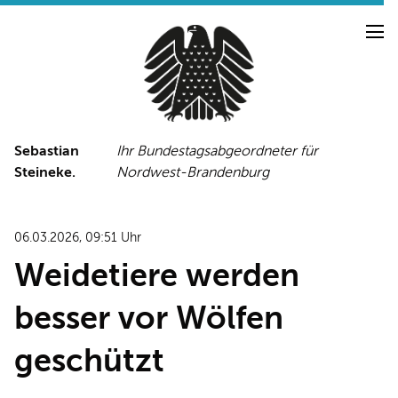
Sebastian
Ihr Bundestagsabgeordneter für
Steineke.
Nordwest-Brandenburg
NEUIGKEITEN
PRESSE
TERMINE
06.03.2026, 09:51 Uhr
PRESSEFOTOS
Weidetiere werden
besser vor Wölfen
LINKS
geschützt
FACEBOOK-SEITE