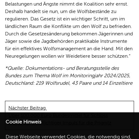
Belastungen und Ängste nimmt die Koalition sehr ernst.
Deshalb handelt sie nun, um die Wolfsbestände zu
regulieren. Das Gesetz ist ein wichtiger Schritt, um im
ländlichen Raum die Konflikte um den Wolf zu befrieden.
Durch die Gesetzesänderung bekommen Jägerinnen und
Jäger sowie die Jagdbehörden praktikable Instrumente
für ein effektives Wolfsmanagement an die Hand. Mit den
Neuregelungen wollen wir Weidetiere besser schützen.“
*Quelle: Dokumentations- und Beratungsstelle des
Bundes zum Thema Wolf im Monitoringjahr 2024/2025,
Deutschland: 219 Wolfsrudel, 43 Paare und 14 Einzeltiere
Nächster Beitrag
Über 100.000 Euro Bundesmittel für Schloss
Cookie Hinweis
Meyenburg – Wichtiger Impuls für die Prignitz
Diese Webseite verwendet Cookies, die notwendig sind,