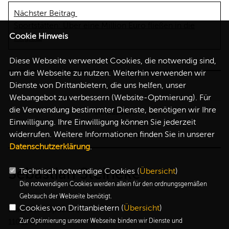
Nächster Beitrag
Sportstätten: Über eine Million Euro fließen in die
Cookie Hinweis
Prignitz
Diese Webseite verwendet Cookies, die notwendig sind,
um die Webseite zu nutzen. Weiterhin verwenden wir
Dienste von Drittanbietern, die uns helfen, unser
Webangebot zu verbessern (Website-Optmierung). Für
die Verwendung bestimmter Dienste, benötigen wir Ihre
IMPRESSUM
Einwilligung. Ihre Einwilligung können Sie jederzeit
widerrufen. Weitere Informationen finden Sie in unserer
DATENSCHUTZ
Datenschutzerklärung
.
Sebastian Steineke
Technisch notwendige Cookies (
Übersicht
)
Die notwendigen Cookies werden allein für den ordnungsgemäßen
Gebrauch der Webseite benötigt.
Cookies von Drittanbietern (
Übersicht
)
Platz der Republik 1
11011 Berlin
Zur Optimierung unserer Webseite binden wir Dienste und