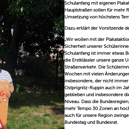
Schulanfang mit eigenen Plaka
Hauptstraßen sollen für mehr 
Umsetzung von höchstens Tem
Dazu erklärt der Vorsitzende d
Wir wollen mit der Plakataktio
Sicherheit unserer Schülerinne
Schulanfang ist immer etwas B
die Erstklässler unsere ganze U
Straßenverkehr. Die Schülerin
Wochen mit vielen Änderungen 
insbesondere, der nicht immer e
Ostprignitz-Ruppin auch im Ja
geblieben und insbesondere di
Niveau. Dass die Bundesregier
mehr Tempo 30 Zonen an hochf
auch für unsere Region zwinge
Bundestag und Bundesrat.