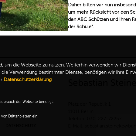
Daher bitten wir nun insbesond
um mehr Rücksicht vor den Sch
den ABC Schützen und ihren Fam
der Schule“.
 um die Webseite zu nutzen. Weiterhin verwenden wir Dienste 
ie Verwendung bestimmter Dienste, benötigen wir Ihre Einwill
er
Datenschutzerklärung
.
Sebastian Stein
ebrauch der Webseite benötigt.
Platz der Republik 1
11011 Berlin
von Drittanbietern ein.
Telefon: 030-227-72257
DATENSCHUTZ
E-Mail: sebastian.steineke@bu