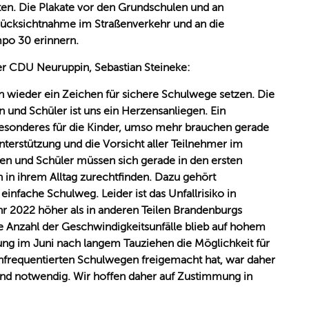
ten. Die Plakate vor den Grundschulen und an
Rücksichtnahme im Straßenverkehr und an die
po 30 erinnern.
er CDU Neuruppin, Sebastian Steineke:
n wieder ein Zeichen für sichere Schulwege setzen. Die
n und Schüler ist uns ein Herzensanliegen. Ein
esonderes für die Kinder, umso mehr brauchen gerade
nterstützung und die Vorsicht aller Teilnehmer im
nen und Schüler müssen sich gerade in den ersten
in ihrem Alltag zurechtfinden. Dazu gehört
infache Schulweg. Leider ist das Unfallrisiko in
hr 2022 höher als in anderen Teilen Brandenburgs
e Anzahl der Geschwindigkeitsunfälle blieb auf hohem
ung im Juni nach langem Tauziehen die Möglichkeit für
requentierten Schulwegen freigemacht hat, war daher
nd notwendig. Wir hoffen daher auf Zustimmung in