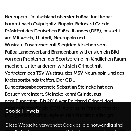
REDEN
Neuruppin. Deutschland oberster Fußballfunktionär
kommt nach Ostprignitz-Ruppin. Reinhard Grindel,
Präsident des Deutschen Fußballbundes (DFB), besucht
am Mittwoch, 11. April, Neuruppin und
Wustrau. Zusammen mit Siegfried Kirschen vom
Fußballlandesverband Brandenburg will er sich ein Bild
von den Problemen der Sportvereine im ländlichen Raum
machen. Unter anderem wird sich Grindel mit
Vertretern des TSV Wustrau, des MSV Neuruppin und des
Kreissportbunds treffen. Der CDU-
Bundestagsabgeordnete Sebastian Steineke hat den
Besuch vereinbart. Steineke kennt Grindel aus
dem Bundestag. Bis 2016 war Reinhard Grindel dort
Abgeordneter für die CDU. Als er zum Präsidenten des
Cookie Hinweis
DFB gewählt wurde, legte er sein Mandat nieder. gru
Diese Webseite verwendet Cookies, die notwendig sind,