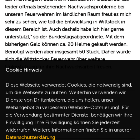
leider oftmals bestehenden Nachwuchsprobleme bei
unseren Feuerwehren im ländlichen Raum freut es mich
sehr zu sehen, wie toll die Entwicklung in Wittstock in
diesem Bereich ist. Auch deshalb habe ich hier gerne
unterstützt,“ so der Bundestagsabgeordnete. Mit dem
bisherigen Geld können ca. 20 Helme gekauft werden.
Benötigt werden aber insgesamt 50 Stück. Daher würde
sich die Wittstocker Feuerwehr über weitere
Unterstützung für ihre Nachwuchsarbeit freuen.
Cookie Hinweis
Diese Webseite verwendet Cookies, die notwendig sind,
um die Webseite zu nutzen. Weiterhin verwenden wir
Dienste von Drittanbietern, die uns helfen, unser
Webangebot zu verbessern (Website-Optmierung). Für
die Verwendung bestimmter Dienste, benötigen wir Ihre
IMPRESSUM
Einwilligung. Ihre Einwilligung können Sie jederzeit
widerrufen. Weitere Informationen finden Sie in unserer
DATENSCHUTZ
Datenschutzerklärung
.