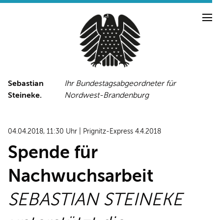
Sebastian
Ihr Bundestagsabgeordneter für
Steineke.
Nordwest-Brandenburg
NEUIGKEITEN
PRESSE
TERMINE
04.04.2018, 11:30 Uhr | Prignitz-Express 4.4.2018
PRESSEFOTOS
Spende für
Nachwuchsarbeit
LINKS
SEBASTIAN STEINEKE
FACEBOOK-SEITE