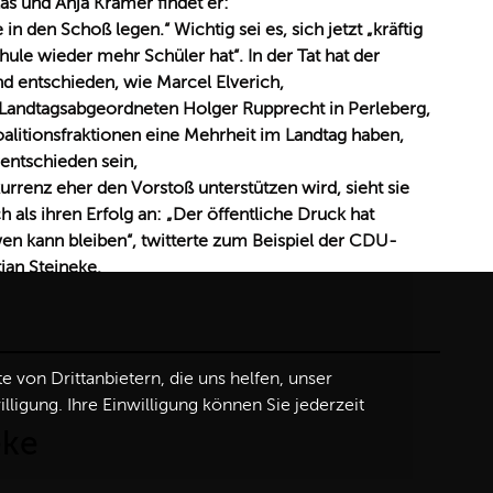
tlas und Anja Kramer findet er:
n den Schoß legen.“ Wichtig sei es, sich jetzt „kräftig
hule wieder mehr Schüler hat“. In der Tat hat der
d entschieden, wie Marcel Elverich,
Landtagsabgeordneten Holger Rupprecht in Perleberg,
alitionsfraktionen eine Mehrheit im Landtag haben,
entschieden sein,
urrenz eher den Vorstoß unterstützen wird, sieht sie
 als ihren Erfolg an: „Der öffentliche Druck hat
en kann bleiben“, twitterte zum Beispiel der CDU-
an Steineke.
von Drittanbietern, die uns helfen, unser
igung. Ihre Einwilligung können Sie jederzeit
eke