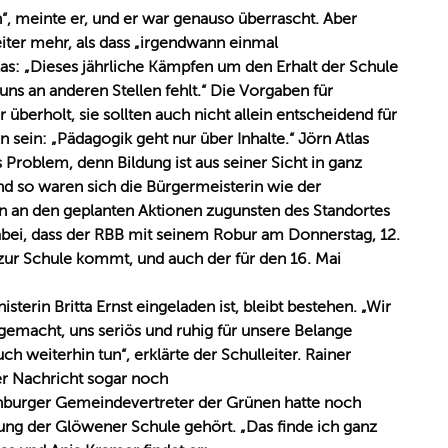
n“, meinte er, und er war genauso überrascht. Aber
eiter mehr, als dass „irgendwann einmal
tlas: „Dieses jährliche Kämpfen um den Erhalt der Schule
 uns an anderen Stellen fehlt.“ Die Vorgaben für
 überholt, sie sollten auch nicht allein entscheidend für
 sein: „Pädagogik geht nur über Inhalte.“ Jörn Atlas
 Problem, denn Bildung ist aus seiner Sicht in ganz
nd so waren sich die Bürgermeisterin wie der
man an den geplanten Aktionen zugunsten des Standortes
dabei, dass der RBB mit seinem Robur am Donnerstag, 12.
zur Schule kommt, und auch der für den 16. Mai
terin Britta Ernst eingeladen ist, bleibt bestehen. „Wir
gemacht, uns seriös und ruhig für unsere Belange
h weiterhin tun“, erklärte der Schulleiter. Rainer
r Nachricht sogar noch
enburger Gemeindevertreter der Grünen hatte noch
tung der Glöwener Schule gehört. „Das finde ich ganz