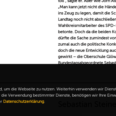
toll“, sagte er. Aber wie Jörn A
Man kann jetzt nicht die Hände i
ins Zeug zu legen, damit die Sc
Landtag noch nicht abschließen
Wahlkreismitarbeiter des SPD-
betonte. Doch da die beiden Ko
dürfte die Sache zumindest vor
zumal auch die politische Konk
doch die neue Entwicklung auch
gewirkt – die Oberschule Glöw
Bundestagsabgeordnete Sebasti
 um die Webseite zu nutzen. Weiterhin verwenden wir Dienste 
ie Verwendung bestimmter Dienste, benötigen wir Ihre Einwill
er
Datenschutzerklärung
.
Sebastian Stein