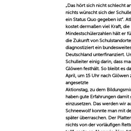
Das hört sich nicht schlecht a
nichts wünscht sich der Schull
ein Status Quo gegeben ist“. A
kostet dermaßen viel Kraft, die
Mindestschülerzahlen hält er für
die Zukunft von Schulstandorten
diagnostiziert ein bundesweites
Deutschland unterfinanziert. U
Schulleiter einig darin, dass 
Glöwen festhält. So bleibt es 
April, um 15 Uhr nach Glöwen 
angesetzte
Aktionstag, zu dem Bildungsminis
haben gute Erfahrungen damit 
einzusetzen. Das werden wir auc
Schneewolf konnte man mit de
später überraschen. Der Platt
nichts von der vorläufigen Ret