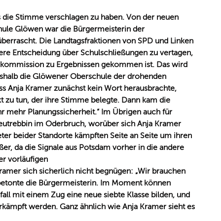
 die Stimme verschlagen zu haben. Von der neuen
ule Glöwen war die Bürgermeisterin der
überrascht. Die Landtagsfraktionen von SPD und Linken
tere Entscheidung über Schulschließungen zu vertagen,
iekommission zu Ergebnissen gekommen ist. Das wird
 weshalb die Glöwener Oberschule der drohenden
ss Anja Kramer zunächst kein Wort herausbrachte,
kt zu tun, der ihre Stimme belegte. Dann kam die
ahr mehr Planungssicherheit.“ Im Übrigen auch für
Neutrebbin im Oderbruch, worüber sich Anja Kramer
eter beider Standorte kämpften Seite an Seite um ihren
ßer, da die Signale aus Potsdam vorher in die andere
r vorläufigen
ramer sich sicherlich nicht begnügen: „Wir brauchen
, betonte die Bürgermeisterin. Im Moment können
ll mit einem Zug eine neue siebte Klasse bilden, und
kämpft werden. Ganz ähnlich wie Anja Kramer sieht es