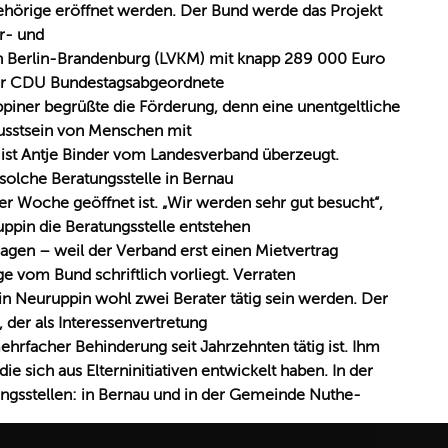
hörige eröffnet werden. Der Bund werde das Projekt
r- und
 Berlin-Brandenburg (LVKM) mit knapp 289 000 Euro
der CDU Bundestagsabgeordnete
piner begrüßte die Förderung, denn eine unentgeltliche
usstsein von Menschen mit
ist Antje Binder vom Landesverband überzeugt.
e solche Beratungsstelle in Bernau
der Woche geöffnet ist. „Wir werden sehr gut besucht“,
uppin die Beratungsstelle entstehen
 sagen – weil der Verband erst einen Mietvertrag
e vom Bund schriftlich vorliegt. Verraten
s in Neuruppin wohl zwei Berater tätig sein werden. Der
, der als Interessenvertretung
rfacher Behinderung seit Jahrzehnten tätig ist. Ihm
ie sich aus Elterninitiativen entwickelt haben. In der
ungsstellen: in Bernau und in der Gemeinde Nuthe-