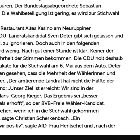
püren. Der Bundestagsabgeordnete Sebastian
 Die Wahlbeteiligung ist gering, es wird zur Stichwahl
 Restaurant Altes Kasino am Neuruppiner
 CDU-Landratskandidat Sven Deter gibt sich gelassen und
al zu ignorieren. Doch auch in den folgenden
d wenig. Nach gut einer Stunde ist klar: Keiner der
Mehrheit der Stimmen bekommen. Die CDU holt deshalb
lakate für die Stichwahl am 6. Mai aus dem Auto. Deter
ben gesehen, dass die Mehrheit der Wählerinnen und
er. „Der amtierende Landrat hat nicht die Hälfte der
d: „Unser Ziel ist erreicht: Wir sind in der
Hans-Georg Rieger. Das Ergebnis sei „besser
 als erhofft“, so der BVB-Freie Wähler-Kandidat.
esehen, wenn ich in die Stichwahl gekommen
, sagte Christian Scherkenbach. „Ein
wir positiv“, sagte AfD-Frau Hentschel und „nach der