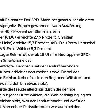
lf Reinhardt: Der SPD-Mann hat gestern klar die erste
Ostprignitz-Ruppin gewonnen. Nach Auszählung
bei 40,7 Prozent der Stimmen, sein
er (CDU) erreichte 27,6 Prozent, Christian
e Linke) erzielte 15,7 Prozent, AfD-Frau Petra Hentschel
VB-Freie Wähler) 5,3 Prozent.
 sagte Reinhardt, der ab 18 Uhr im Neuruppiner SPD-
em Smartphone das
verfolgte. Demnach hat der Landrat besonders
tunter erhielt er dort mehr als zwei Drittel der
 Reinhardt ebenfalls in den Regionen Wittstock und
wählt. „Ich bin etwas stolz“,
rde die Freude allerdings durch die geringe
nur jeder Dritte wählen, die Wahlbeteiligung lag bei
heinbar nicht, was der Landrat macht und wofür er
rdt. Von echter Partystimmung war auch bei der