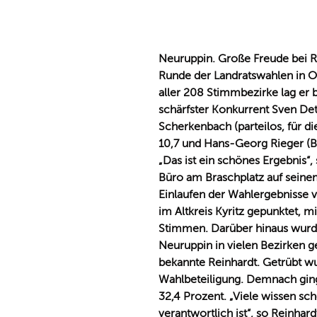
Neuruppin. Große Freude bei Ra
Runde der Landratswahlen in 
aller 208 Stimmbezirke lag er 
schärfster Konkurrent Sven Det
Scherkenbach (parteilos, für di
10,7 und Hans-Georg Rieger (B
Das ist ein schönes Ergebnis“,
Büro am Braschplatz auf sein
Einlaufen der Wahlergebnisse 
im Altkreis Kyritz gepunktet, mi
Stimmen. Darüber hinaus wurde
Neuruppin in vielen Bezirken ge
bekannte Reinhardt. Getrübt wu
Wahlbeteiligung. Demnach ging 
32,4 Prozent. „Viele wissen sc
verantwortlich ist“, so Reinha