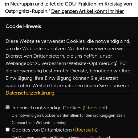
in Neuruppin und leitet die CDU-Fraktion im Kreistag von
Ostprignitz-Ruppin."
Den ganzen Artikel könnt ihr hier
lesen
.
Cookie Hinweis
Diese Webseite verwendet Cookies, die notwendig sind,
um die Webseite zu nutzen. Weiterhin verwenden wir
Dienste von Drittanbietern, die uns helfen, unser
Webangebot zu verbessern (Website-Optmierung). Für
die Verwendung bestimmter Dienste, benötigen wir Ihre
IMPRESSUM
Einwilligung. Ihre Einwilligung können Sie jederzeit
widerrufen. Weitere Informationen finden Sie in unserer
DATENSCHUTZ
Datenschutzerklärung
.
Sebastian Steineke
Technisch notwendige Cookies (
Übersicht
)
Die notwendigen Cookies werden allein für den ordnungsgemäßen
Gebrauch der Webseite benötigt.
Cookies von Drittanbietern (
Übersicht
)
Platz der Republik 1
Zur Optimierung unserer Webseite binden wir Dienste und