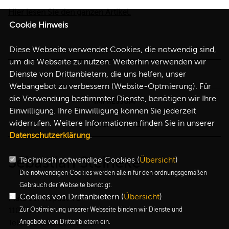
Hier lesen Sie den ganzen Artikel.
Cookie Hinweis
Diese Webseite verwendet Cookies, die notwendig sind,
um die Webseite zu nutzen. Weiterhin verwenden wir
Dienste von Drittanbietern, die uns helfen, unser
Webangebot zu verbessern (Website-Optmierung). Für
die Verwendung bestimmter Dienste, benötigen wir Ihre
IMPRESSUM
Einwilligung. Ihre Einwilligung können Sie jederzeit
widerrufen. Weitere Informationen finden Sie in unserer
DATENSCHUTZ
Datenschutzerklärung
.
Sebastian Steineke
Technisch notwendige Cookies (
Übersicht
)
Die notwendigen Cookies werden allein für den ordnungsgemäßen
Gebrauch der Webseite benötigt.
Cookies von Drittanbietern (
Übersicht
)
Platz der Republik 1
Zur Optimierung unserer Webseite binden wir Dienste und
11011 Berlin
Angebote von Drittanbietern ein.
Telefon: 030-227-72257