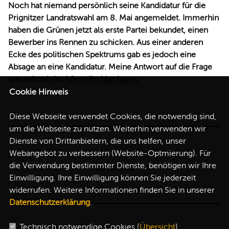
Noch hat niemand persönlich seine Kandidatur für die
Prignitzer Landratswahl am 8. Mai angemeldet. Immerhin
haben die Grünen jetzt als erste Partei bekundet, einen
Bewerber ins Rennen zu schicken. Aus einer anderen
Ecke des politischen Spektrums gab es jedoch eine
Absage an eine Kandidatur. Meine Antwort auf die Frage
was mit mir ist,
könnt ihr hier lesen.
Cookie Hinweis
Diese Webseite verwendet Cookies, die notwendig sind,
um die Webseite zu nutzen. Weiterhin verwenden wir
Dienste von Drittanbietern, die uns helfen, unser
Webangebot zu verbessern (Website-Optmierung). Für
die Verwendung bestimmter Dienste, benötigen wir Ihre
IMPRESSUM
Einwilligung. Ihre Einwilligung können Sie jederzeit
widerrufen. Weitere Informationen finden Sie in unserer
DATENSCHUTZ
Datenschutzerklärung
.
Technisch notwendige Cookies (
Übersicht
)