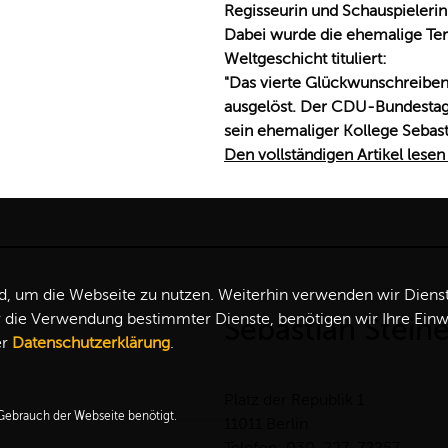
Regisseurin und Schauspielerin
Dabei wurde die ehemalige Terr
Weltgeschicht tituliert:
"
Das vierte Glückwunschreiben 
ausgelöst. Der CDU-Bundestags
sein ehemaliger Kollege Sebasti
Den vollständigen Artikel lesen
 um die Webseite zu nutzen. Weiterhin verwenden wir Dienste 
ie Verwendung bestimmter Dienste, benötigen wir Ihre Einwill
Sebastian Stein
er
Datenschutzerklärung
.
Platz der Republik 1
ebrauch der Webseite benötigt.
11011 Berlin
Telefon: 030-227-72257