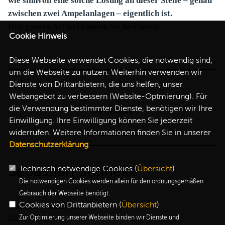
wie sinnvoll eine solche Lösung an dieser Stelle – genau
zwischen zwei Ampelanlagen – eigentlich ist.
Den ganzen Artikel können Sie hier lesen.
Cookie Hinweis
Diese Webseite verwendet Cookies, die notwendig sind,
um die Webseite zu nutzen. Weiterhin verwenden wir
Dienste von Drittanbietern, die uns helfen, unser
Webangebot zu verbessern (Website-Optmierung). Für
die Verwendung bestimmter Dienste, benötigen wir Ihre
IMPRESSUM
Einwilligung. Ihre Einwilligung können Sie jederzeit
widerrufen. Weitere Informationen finden Sie in unserer
DATENSCHUTZ
Datenschutzerklärung
.
Sebastian Steineke
Technisch notwendige Cookies (
Übersicht
)
Die notwendigen Cookies werden allein für den ordnungsgemäßen
Gebrauch der Webseite benötigt.
Cookies von Drittanbietern (
Übersicht
)
Platz der Republik 1
11011 Berlin
Zur Optimierung unserer Webseite binden wir Dienste und