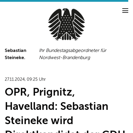
Sebastian
Ihr Bundestagsabgeordneter für
Steineke.
Nordwest-Brandenburg
NEUIGKEITEN
PRESSE
TERMINE
27.11.2024, 09:25 Uhr
PRESSEFOTOS
OPR, Prignitz,
Havelland: Sebastian
LINKS
Steineke wird
FACEBOOK-SEITE