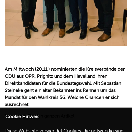
Am Mittwoch (20.11.) nominierten die Kreisverbände der
CDU aus OPR, Prignitz und dem Havelland ihren
Direktkandidaten für die Bundestagswahl. Mit Sebastian
Steineke geht ein alter Bekannter ins Rennen um das
Mandat für den Wahlkreis 56. Welche Chancen er sich
ausrechnet.
Hier lesen Sie den ganzen Artikel.
Cookie Hinweis
Diese Webseite verwendet Cookies, die notwendig sind,