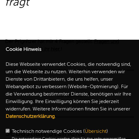
fragt
REDEN
Der Prignitzer hat mir 4 Fragen gestellt.
Fragen und
Antworten findet ihr hier.
!
Cookie Hinweis
Diese Webseite verwendet Cookies, die notwendig sind,
um die Webseite zu nutzen. Weiterhin verwenden wir
Dienste von Drittanbietern, die uns helfen, unser
Webangebot zu verbessern (Website-Optmierung). Für
die Verwendung bestimmter Dienste, benötigen wir Ihre
IMPRESSUM
Einwilligung. Ihre Einwilligung können Sie jederzeit
widerrufen. Weitere Informationen finden Sie in unserer
DATENSCHUTZ
Datenschutzerklärung
.
Sebastian Steineke
Technisch notwendige Cookies (
Übersicht
)