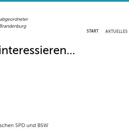
sabgeordneter
-Brandenburg
START
AKTUELLES
nteressieren...
wischen SPD und BSW