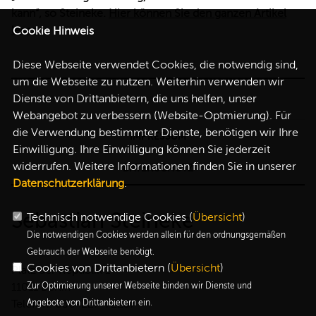
kann“, so Steineke.
Hier können Sie den ganzen Artikel
lesen.
Cookie Hinweis
Diese Webseite verwendet Cookies, die notwendig sind,
um die Webseite zu nutzen. Weiterhin verwenden wir
Dienste von Drittanbietern, die uns helfen, unser
Webangebot zu verbessern (Website-Optmierung). Für
die Verwendung bestimmter Dienste, benötigen wir Ihre
IMPRESSUM
Einwilligung. Ihre Einwilligung können Sie jederzeit
widerrufen. Weitere Informationen finden Sie in unserer
DATENSCHUTZ
Datenschutzerklärung
.
Sebastian Steineke
Technisch notwendige Cookies (
Übersicht
)
Die notwendigen Cookies werden allein für den ordnungsgemäßen
Gebrauch der Webseite benötigt.
Cookies von Drittanbietern (
Übersicht
)
Platz der Republik 1
11011 Berlin
Zur Optimierung unserer Webseite binden wir Dienste und
Telefon: 030-227-72257
Angebote von Drittanbietern ein.