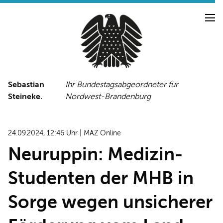
Sebastian
Ihr Bundestagsabgeordneter für
Steineke.
Nordwest-Brandenburg
NEUIGKEITEN
PRESSE
TERMINE
24.09.2024, 12:46 Uhr | MAZ Online
PRESSEFOTOS
Neuruppin: Medizin-
Studenten der MHB in
LINKS
Sorge wegen unsicherer
FACEBOOK-SEITE